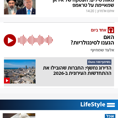
מאות טילים: העסקה של איראן
שמאיימת על טראמפ
איתם אלמדון
|
14:20
בשיתוף Duns 100
הדירוג נחשף: החברות שהובילו את
ההתחדשות העירונית ב-2026
LifeStyle
אוכל