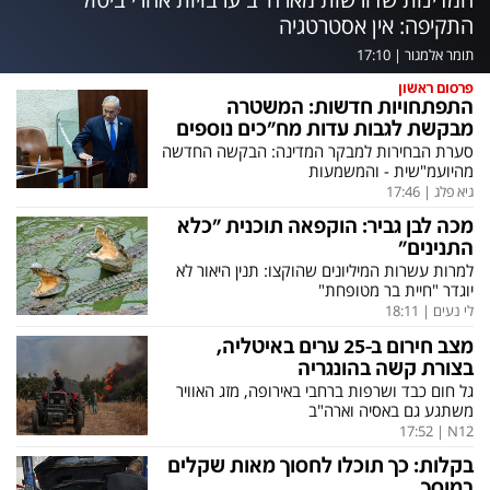
בעולם
אוכל
התקיפה: אין אסטרטגיה
פוליטי
ערב טוב עם גיא פינס
תומר אלמגור
|
17:10
בחירות 2026
נסיעות
פרסום ראשון
התפתחויות חדשות: המשטרה
מילה ביום
מפת האתר
מבקשת לגבות עדות מח"כים נוספים
סערת הבחירות למבקר המדינה: הבקשה החדשה
מהיועמ"שית - והמשמעות
כלכלה
12+
גיא פלג
|
17:46
מגזין N12
mako
מכה לבן גביר: הוקפאה תוכנית "כלא
התנינים"
תרבות
דרושים חדשות 12
למרות עשרות המיליונים שהוקצו: תנין היאור לא
יוגדר "חיית בר מטופחת"
duns 100
LifeStyle
לי נעים
|
18:11
מדיני
din.co.il
מצב חירום ב-25 ערים באיטליה,
בצורת קשה בהונגריה
בארץ
המומחים במשכנתאות
גל חום כבד ושרפות ברחבי באירופה, מזג האוויר
משתגע גם באסיה וארה"ב
פלילי
MED12
17:52
|
N12
חינוך
המטולוגיה
בקלות: כך תוכלו לחסוך מאות שקלים
במוסך