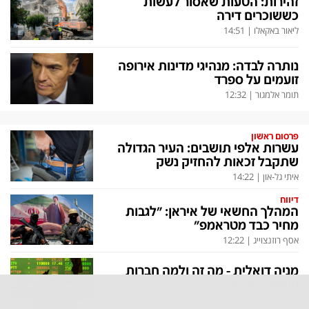
זהירות: הטעות שאסור לעשות
כששוכרים דירה
ליאור באקאלו
|
14:51
נותרה לבדה: מנהיגי מדינות אירופה
זועמים על ספרד
תומר אלמגור
|
12:32
פרסום ראשון
עשרות אלפי תושבים: העיר הגדולה
שתקבל זכאות להחזיק נשק
איתי גל-און
|
14:22
דיווח
המהלך החשאי של איראן: "לגבות
מחיר כבד מטראמפ"
אסף רוזנצוייג
|
12:22
מניה דואלית - מה זה ולמה חברות
עושות את זה?
ליאור באקאלו
|
14:25