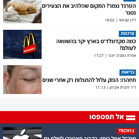
הטרנד נגמר? המקום שהלהיב את הצעירים
נסגר
לירן שבתאי
|
18:02
צרכנות
כמה מקדונלד'ס בארץ יקר בהשוואה
לעולם?
אפרת נומברג יונגר
|
17:27
בריאות
תיזהרו: הנזק עלול להתגלות רק אחרי שנים
ד"ר להבית אקרמן
|
11:13
אל תפספסו
TECH12