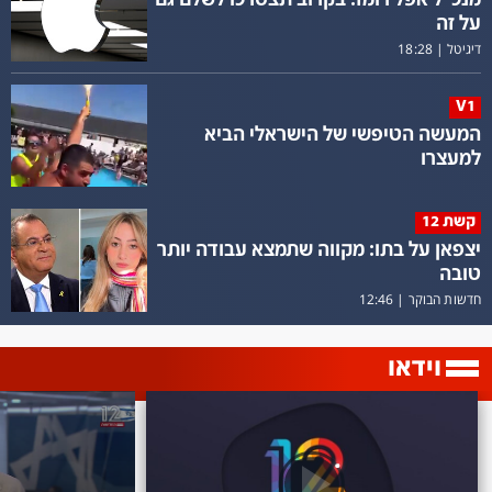
מנכ"ל אפל רומז: בקרוב תצטרכו לשלם גם
על זה
דיגיטל
|
18:28
V1
המעשה הטיפשי של הישראלי הביא
למעצרו
קשת 12
יצפאן על בתו: מקווה שתמצא עבודה יותר
טובה
חדשות הבוקר
|
12:46
וידאו