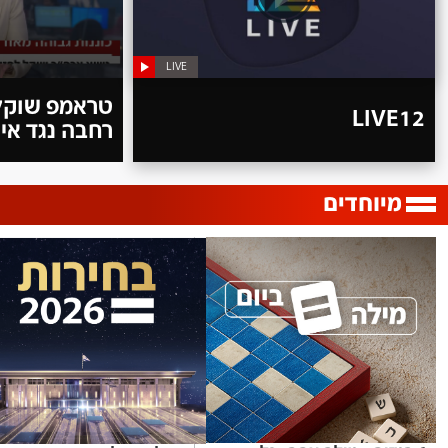
LIVE
טראמפ שוקל
LIVE12
רחבה נגד אי
מיוחדים