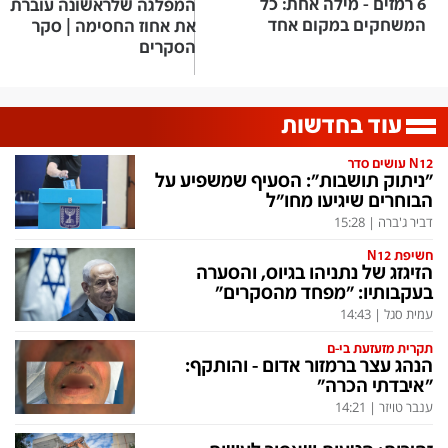
6 רמזים - מילה אחת: כל
המפלגה שלראשונה עוברת
המשחקים במקום אחד
את אחוז החסימה | סקר
הסקרים
עוד בחדשות
N12 עושים סדר
"ניתוק תושבות": הסעיף שמשפיע על
הבוחרים שיגיעו מחו"ל
דביר ג'ברה
|
15:28
חשיפת N12
הזיגזג של נתניהו בגיוס, והסערה
בעקבותיו: "מפחד מהסקרים"
עמית סגל
|
14:43
תקרית מזעזעת בי-ם
הנהג עצר ברמזור אדום - והותקף:
"איבדתי הכרה"
ענבר טויזר
|
14:21